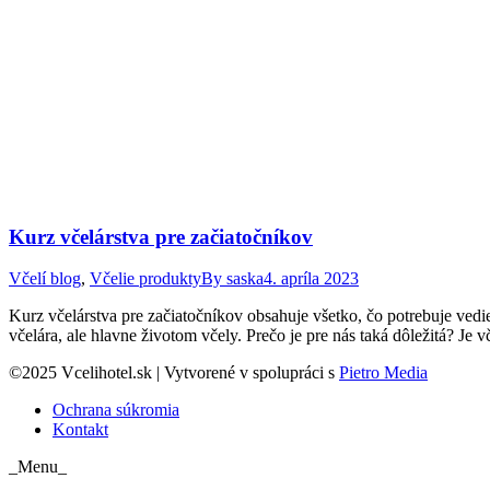
Kurz včelárstva pre začiatočníkov
Včelí blog
,
Včelie produkty
By
saska
4. apríla 2023
Kurz včelárstva pre začiatočníkov obsahuje všetko, čo potrebuje vedi
včelára, ale hlavne životom včely. Prečo je pre nás taká dôležitá? 
©2025 Vcelihotel.sk | Vytvorené v spolupráci s
Pietro Media
Ochrana súkromia
Kontakt
_Menu_