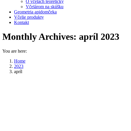
O včelách teoreticky
Včelárom na skúšku
Geometria apidomčeka
Včelie produkty
Kontakt
Monthly Archives:
apríl 2023
You are here:
Home
2023
apríl