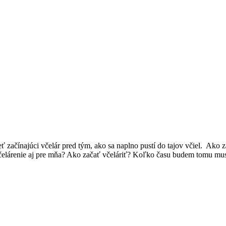
eť začínajúci včelár pred tým, ako sa naplno pustí do tajov včiel. Ako 
Je včelárenie aj pre mňa? Ako začať včeláriť? Koľko času budem tomu 