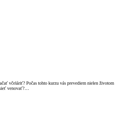
začať včeláriť? Počas tohto kurzu vás prevediem nielen životom
musieť venovať?…