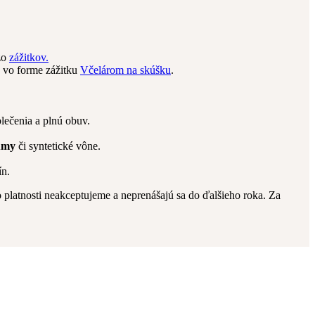
zo
zážitkov.
a vo forme zážitku
Včelárom na skúšku
.
lečenia a plnú obuv.
umy
či syntetické vône.
ín.
platnosti neakceptujeme a neprenášajú sa do ďalšieho roka. Za