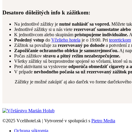
Desatoro dôležitých info k zážitkom:
Na jednotlivé zážitky je
nutné nahlásiť sa vopred.
Môžete tak
Jednotlivé zážitky si u nás viete
rezervovať samostatne alebo 
K jednotlivcom alebo skupinám
pristupujeme individuálne.
A
Posledný vstup
do
Včelieho hotela
je o 19:00. Pri
teoretickom
Zážitok sa považuje za
rezervovaný po dohode
a potvrdení z n
Zapožičanie ochranného obleku je samozrejmosťou.
Aj nap
Počas zážitkov
stravu a pitný režim nezabezpečujeme.
Všetky zážitky sú bezprostredne spojené so včelami, ktoré sú 
Pred aktivitami sa vyslovene
odporúča obmedziť cigarety a a
V prípade
nevhodného počasia sa už rezervovaný zážitok p
Zážitky je možné zakúpiť aj ako darček vo forme darčekového 
©2025 Vcelihotel.sk | Vytvorené v spolupráci s
Pietro Media
Ochrana súkromia