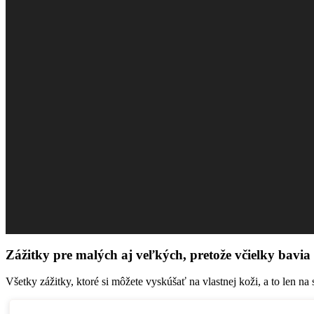
Zážitky pre malých aj veľkých, pretože včielky bavia
Všetky zážitky, ktoré si môžete vyskúšať na vlastnej koži, a to len n