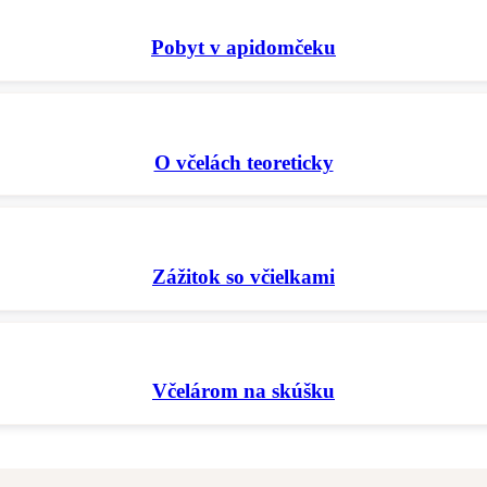
Pobyt v apidomčeku
O včelách teoreticky
Zážitok so včielkami
Včelárom na skúšku