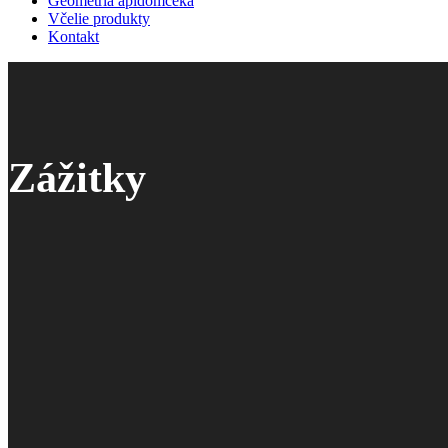
Geometria apidomčeka
Včelie produkty
Kontakt
Zážitky