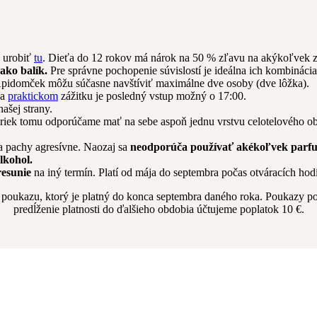
 urobiť
tu
. Dieťa do 12 rokov má nárok na 50 % zľavu na akýkoľvek 
ako balík.
Pre správne pochopenie súvislostí je ideálna ich kombináci
pidomček môžu súčasne navštíviť maximálne dve osoby (dve lôžka).
a
praktickom
zážitku je posledný vstup možný o 17:00.
ašej strany.
riek tomu odporúčame mať na sebe aspoň jednu vrstvu celotelového ob
na pachy agresívne. Naozaj sa
neodporúča používať akékoľvek parf
lkohol.
resunie
na iný termín. Platí od mája do septembra počas otváracích hod
poukazu, ktorý je platný do konca septembra daného roka. Poukazy po 
predĺženie platnosti do ďalšieho obdobia účtujeme poplatok 10 €.